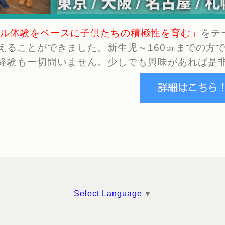
ル体験をベースに子供たちの積極性を育む」
をテ
えることができました。新生児～160㎝までの方
経験も一切問いません。少しでも興味があれば是
Select Language
▼